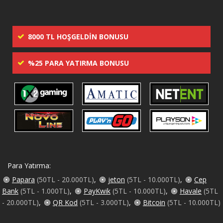
8000 TL HOŞGELDIN BONUSU
%25 PARA YATIRMA BONUSU
Para Yatırma:
Papara
(50TL - 20.000TL)
,
jeton
(5TL - 10.000TL)
,
Cep
Bank
(5TL - 1.000TL)
,
PayKwik
(5TL - 10.000TL)
,
Havale
(5TL
- 20.000TL)
,
QR Kod
(5TL - 3.000TL)
,
Bitcoin
(5TL - 10.000TL)