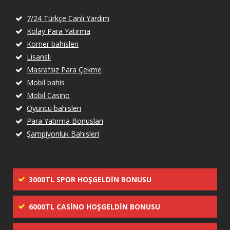
7/24 Türkçe Canlı Yardım
Kolay Para Yatırma
Korner bahisleri
Lisanslı
Masrafsız Para Çekme
Mobil bahis
Mobil Casino
Oyuncu bahisleri
Para Yatırma Bonusları
Şampiyonluk Bahisleri
3000TL SPOR HOŞGELDIN BONUSU
6000TL CASINO HOŞGELDIN BONUSU