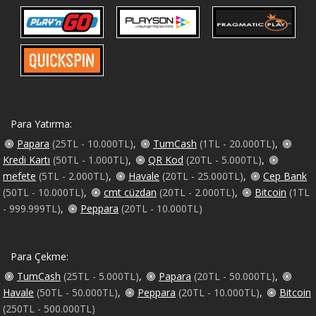
Para Yatırma:
Papara
(25TL - 10.000TL)
,
TumCash
(1TL - 20.000TL)
,
Kredi Kartı
(50TL - 1.000TL)
,
QR Kod
(20TL - 5.000TL)
,
mefete
(5TL - 2.000TL)
,
Havale
(20TL - 25.000TL)
,
Cep Bank
(50TL - 10.000TL)
,
cmt cüzdan
(20TL - 2.000TL)
,
Bitcoin
(1TL
- 999.999TL)
,
Peppara
(20TL - 10.000TL)
Para Çekme:
TumCash
(25TL - 5.000TL)
,
Papara
(20TL - 50.000TL)
,
Havale
(50TL - 50.000TL)
,
Peppara
(20TL - 10.000TL)
,
Bitcoin
(250TL - 500.000TL)