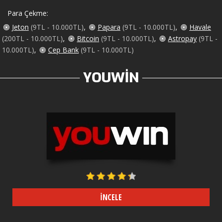
Para Çekme:
Jeton
(9TL - 10.000TL)
,
Papara
(9TL - 10.000TL)
,
Havale
(200TL - 10.000TL)
,
Bitcoin
(9TL - 10.000TL)
,
Astropay
(9TL -
10.000TL)
,
Cep Bank
(9TL - 10.000TL)
YOUWIN
İNCELE