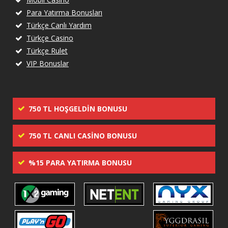
Para Yatırma Bonusları
Türkçe Canlı Yardım
Türkçe Casino
Türkçe Rulet
VIP Bonuslar
750 TL HOŞGELDIN BONUSU
750 TL CANLI CASINO BONUSU
%15 PARA YATIRMA BONUSU