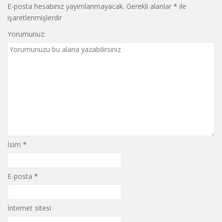
E-posta hesabınız yayımlanmayacak.
Gerekli alanlar
*
ile
işaretlenmişlerdir
Yorumunuz:
İsim
*
E-posta
*
İnternet sitesi