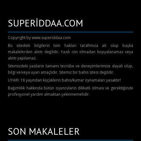
SUPERİDDAA.COM
Copyright by www.superiddaa.com
Bu sitedeki bilgilerin tüm hakları tarafımıza ait olup başka
makalelerden alıntı değildir. Yazılı izin olmadan kopyalanamaz veya
alıntı yapılamaz.
Sitemizdeki yazıların tamamı tecrübe ve deneyimlerimize dayalı olup,
bilgi ve/veya uyarı amaçlıdır. Sitemiz bir bahis sitesi değildir.
UYARI: 18 yaşından küçüklerin bahis/kumar oynamaları yasaktır!
Bağımlılık hakkında bütün oyuncuların dikkatli olması ve gerektiğinde
profesyonel yardım almaktan çekinmemelidir.
SON MAKALELER