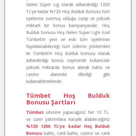
Gelen Süper Lig olarak adlandırdığı 1200
TL’ye kadar %120 Hoş Bulduk Bonusu tüm
üyelerine sunmuş olduğu cazip ve yüksek
miktarlı bir bonus kampanyasıdır. Hoş
Bulduk bonusu Hoş Gelen Süper Lig’e özel
Tümbet’in yeni ve eski tüm üyelerinin
faydalanabileceği tüm ödeme yöntemleri
ile Tümbet’in Hoş Bulduk bonusu olarak
adlandırdığı bonus sayesinde kullanıcılar
yüksek miktarda bonus alarak bahis ve
casino alanında dilediği gibi
kullanabilmektedir.
Tümbet Hoş Bulduk
Bonusu Şartları
Tümbet
sitesine yapacağınız her 10 TL
ve üzeri yatırımlara karşılık alabileceğiniz
%120 1200 TL’ye kadar Hoş Bulduk
Bonusu
bahis, canlı bahis, casino ve canlı