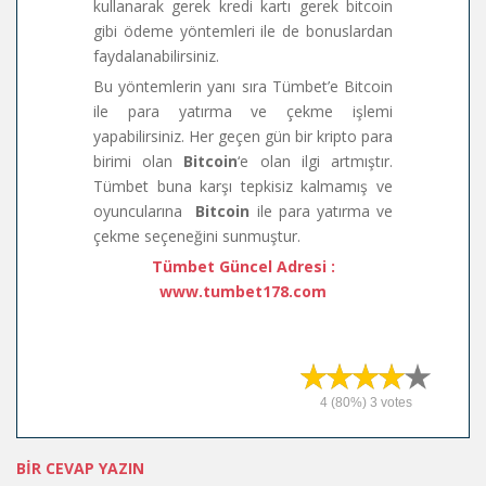
kullanarak gerek kredi kartı gerek bitcoin
gibi ödeme yöntemleri ile de bonuslardan
faydalanabilirsiniz.
Bu yöntemlerin yanı sıra Tümbet’e Bitcoin
ile para yatırma ve çekme işlemi
yapabilirsiniz. Her geçen gün bir kripto para
birimi olan
Bitcoin
‘e olan ilgi artmıştır.
Tümbet buna karşı tepkisiz kalmamış ve
oyuncularına
Bitcoin
ile para yatırma ve
çekme seçeneğini sunmuştur.
Tümbet Güncel Adresi :
www.tumbet178.com
4
(80%)
3
votes
BIR CEVAP YAZIN