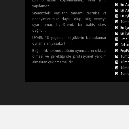
izin olmadan kopyalanamaz veya alıntı
En Az
yapılamaz.
En Az
Sitemizdeki yazıların tamamı tecrübe ve
En İy
deneyimlerimize dayalı olup, bilgi ve/veya
Tümb
uyarı amaçlıdır. Sitemiz bir bahis sitesi
En İy
değildir.
En İy
UYARI: 18 yaşından küçüklerin bahis/kumar
Cmt C
oynamaları yasaktır!
Celt
Bağımlılık hakkında bütün oyuncuların dikkatli
PepPa
olması ve gerektiğinde profesyonel yardım
Tümb
almaktan çekinmemelidir.
Tümb
Tümb
Tümb