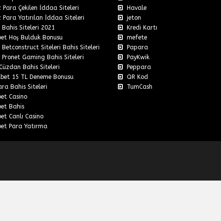
 Para Çekilen İddaa Siteleri
Havale
 Para Yatırılan İddaa Siteleri
jeton
i Bahis Siteleri 2021
Kredi Kartı
et Hoş Bulduk Bonusu
mefete
i Betconstruct Siteleri Bahis Siteleri
Papara
i Pronet Gaming Bahis Siteleri
PayKwik
üzdan Bahis Siteleri
Peppara
abet 15 TL Deneme Bonusu
QR Kod
ra Bahis Siteleri
TumCash
et Casino
et Bahis
et Canlı Casino
et Para Yatırma