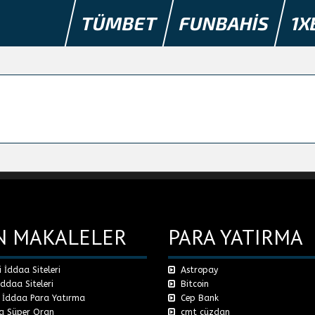
TÜMBET
FUNBAHIS
1X
N MAKALELER
PARA YATIRMA
 İddaa Siteleri
Astropay
İddaa Siteleri
Bitcoin
ı İddaa Para Yatırma
Cep Bank
a Süper Oran
cmt cüzdan