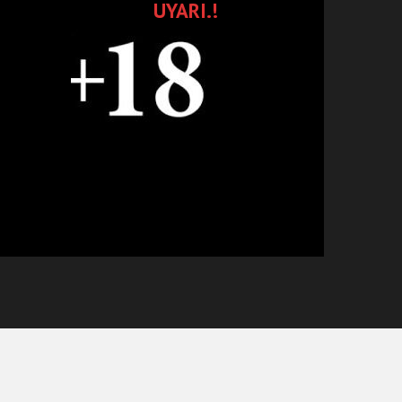
UYARI.!