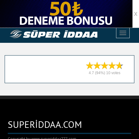
X
TOGGLE
4.7
(94%)
10
votes
SUPERİDDAA.COM
Copyright by www.superiddaa777.com